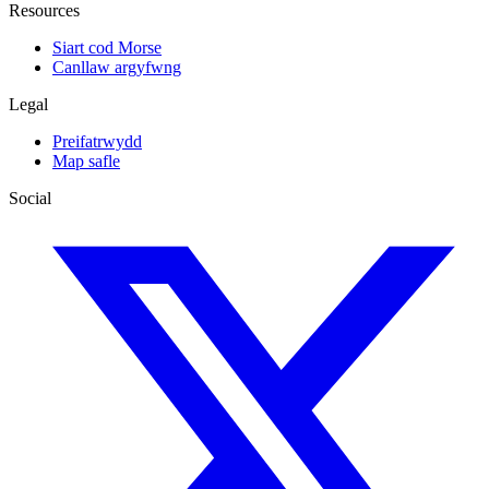
Resources
Siart cod Morse
Canllaw argyfwng
Legal
Preifatrwydd
Map safle
Social