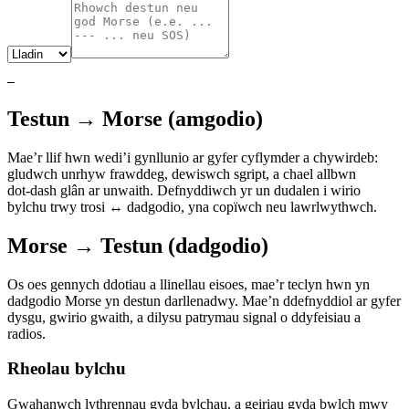
—
Testun → Morse (amgodio)
Mae’r llif hwn wedi’i gynllunio ar gyfer cyflymder a chywirdeb:
gludwch unrhyw frawddeg, dewiswch sgript, a chael allbwn
dot‑dash glân ar unwaith. Defnyddiwch yr un dudalen i wirio
bylchu trwy trosi ↔ dadgodio, yna copïwch neu lawrlwythwch.
Morse → Testun (dadgodio)
Os oes gennych ddotiau a llinellau eisoes, mae’r teclyn hwn yn
dadgodio Morse yn destun darllenadwy. Mae’n ddefnyddiol ar gyfer
dysgu, gwirio gwaith, a dilysu patrymau signal o ddyfeisiau a
radios.
Rheolau bylchu
Gwahanwch lythrennau gyda bylchau, a geiriau gyda bwlch mwy