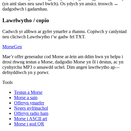
(yn aml slaes neu sawl bwlch). Os ydych yn ansicr, troswch ↔
dadgodwch i gadarnhau.
Lawrlwytho / copïo
Cadwch yr allbwn ar gyfer ymarfer a rhannu. Copïwch y canlyniad
neu cliciwch Lawrlwytho i’w gadw fel TXT.
MorseGen
Mae’r offer generadur cod Morse ar-lein am ddim hwn yn helpu i
drosi rhwng testun a Morse, dadgodio Morse yn ôl i destun, ac yn
cynhyrchu MP3 o ansawdd uchel. Dim angen lawrlwytho ap—
defnyddiwch yn y porwr.
Tools
Testun a Morse
Morse a sain
Offeryn ymarfer
Neges gyfrinachol
Offeryn radio ham
Morse i ASCII art
Morse i god QR