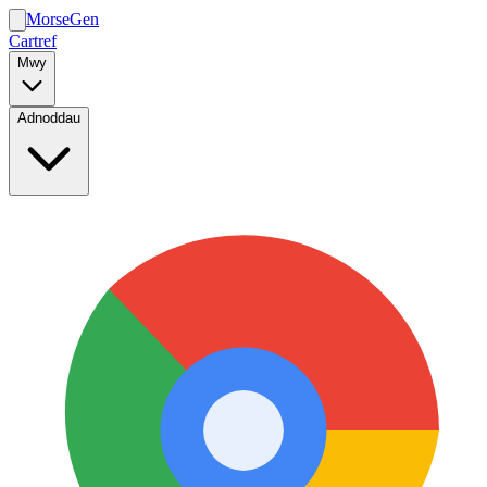
MorseGen
Cartref
Mwy
Adnoddau