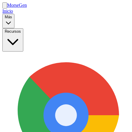
MorseGen
Inicio
Más
Recursos