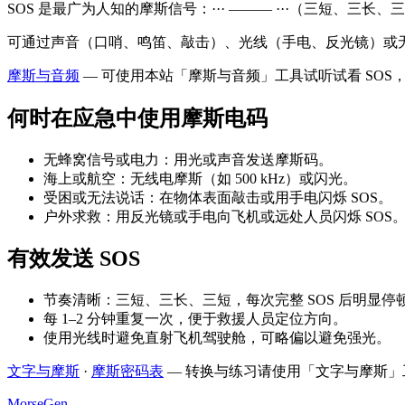
SOS 是最广为人知的摩斯信号：··· ——— ···（三短、
可通过声音（口哨、鸣笛、敲击）、光线（手电、反光镜）或无
摩斯与音频
—
可使用本站「摩斯与音频」工具试听试看 SOS
何时在应急中使用摩斯电码
无蜂窝信号或电力：用光或声音发送摩斯码。
海上或航空：无线电摩斯（如 500 kHz）或闪光。
受困或无法说话：在物体表面敲击或用手电闪烁 SOS。
户外求救：用反光镜或手电向飞机或远处人员闪烁 SOS
有效发送 SOS
节奏清晰：三短、三长、三短，每次完整 SOS 后明显停
每 1–2 分钟重复一次，便于救援人员定位方向。
使用光线时避免直射飞机驾驶舱，可略偏以避免强光。
文字与摩斯
·
摩斯密码表
—
转换与练习请使用「文字与摩斯」
MorseGen