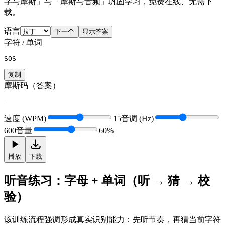
字与摩斯」与「摩斯与音频」巩固学习，免费在线、无需下
载。
语言
下一个
显示答案
字符 / 单词
SOS
复制
摩斯码（答案）
—
速度 (WPM)
15
音调 (Hz)
600
音量
60
%
播放
下载
听音练习：字母 + 单词（听 → 猜 → 校
验）
该训练流程强调形成真实识别能力：先听节奏，再猜当前字符